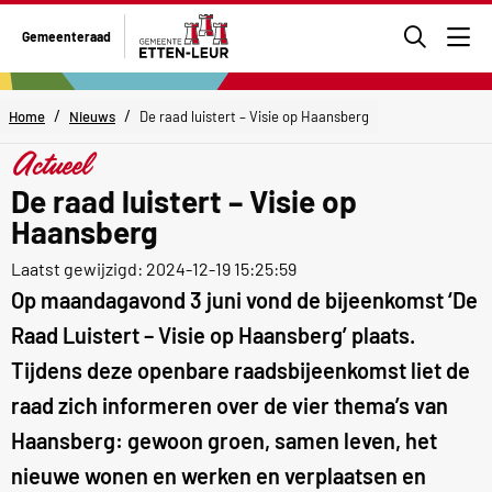
Ga
Gemeenteraad
naar
Men
de
zoekpa
/
/
Home
Nieuws
De raad luistert – Visie op Haansberg
Actueel
De raad luistert – Visie op
Haansberg
Laatst gewijzigd: 2024-12-19 15:25:59
Op maandagavond 3 juni vond de bijeenkomst ‘De
Raad Luistert – Visie op Haansberg’ plaats.
Tijdens deze openbare raadsbijeenkomst liet de
raad zich informeren over de vier thema’s van
Haansberg: gewoon groen, samen leven, het
nieuwe wonen en werken en verplaatsen en