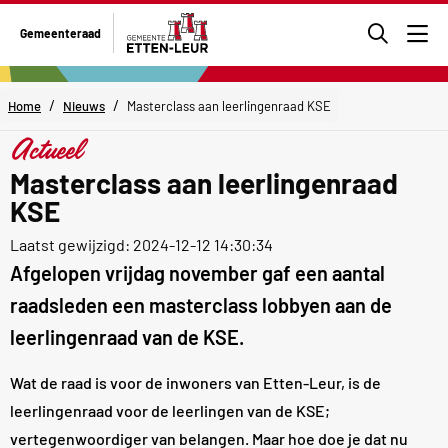
Ga
Gemeenteraad
naar
Men
de
zoekpa
/
/
Home
Nieuws
Masterclass aan leerlingenraad KSE
Actueel
Masterclass aan leerlingenraad
KSE
Laatst gewijzigd: 2024-12-12 14:30:34
Afgelopen vrijdag november gaf een aantal
raadsleden een masterclass lobbyen aan de
leerlingenraad van de KSE.
Wat de raad is voor de inwoners van Etten-Leur, is de
leerlingenraad voor de leerlingen van de KSE;
vertegenwoordiger van belangen. Maar hoe doe je dat nu