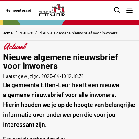
Ga
Gemeenteraad
naar
Men
de
zoekpa
/
/
Home
Nieuws
Nieuwe algemene nieuwsbrief voor inwoners
Actueel
Nieuwe algemene nieuwsbrief
voor inwoners
Laatst gewijzigd: 2025-04-10 12:18:31
De gemeente Etten-Leur heeft een nieuwe
algemene nieuwsbrief voor alle inwoners.
Hierin houden we je op de hoogte van belangrijke
informatie over onderwerpen die voor jou
interessant zijn.
Een aantal voorbeelden zijn: