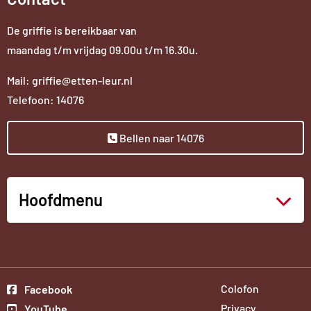
De griffie is bereikbaar van
maandag t/m vrijdag 09.00u t/m 16.30u.
Mail: griffie@etten-leur.nl
Telefoon: 14076
Bellen naar 14076
Hoofdmenu
Ga
Colofon
Facebook
Ga
naar
Privacy
YouTube