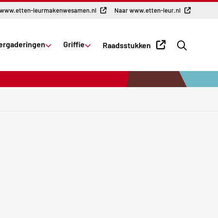
 www.etten-leurmakenwesamen.nl
Naar www.etten-leur.nl
Ga
ergaderingen
Griffie
Raadsstukken
naar
de
zoekpag