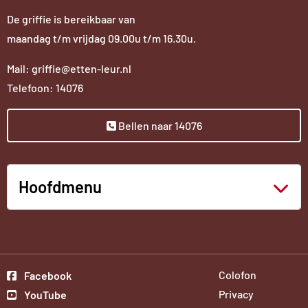
De griffie is bereikbaar van
maandag t/m vrijdag 09.00u t/m 16.30u.
Mail: griffie@etten-leur.nl
Telefoon: 14076
Bellen naar 14076
Hoofdmenu
Ga
Colofon
Facebook
Ga
naar
Privacy
YouTube