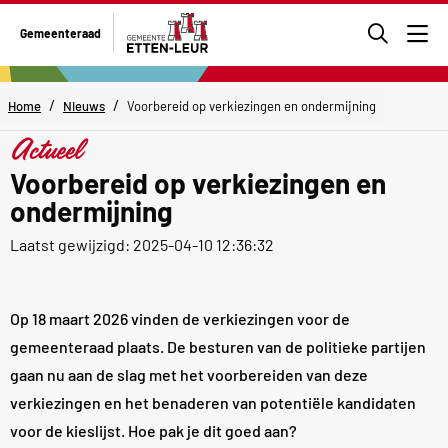
Ga
Gemeenteraad
naar
Men
de
zoekpa
/
/
Home
Nieuws
Voorbereid op verkiezingen en ondermijning
Actueel
Voorbereid op verkiezingen en
ondermijning
Laatst gewijzigd: 2025-04-10 12:36:32
Op 18 maart 2026 vinden de verkiezingen voor de
gemeenteraad plaats. De besturen van de politieke partijen
gaan nu aan de slag met het voorbereiden van deze
verkiezingen en het benaderen van potentiële kandidaten
voor de kieslijst. Hoe pak je dit goed aan?