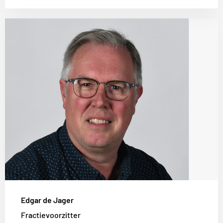
Lees
meer
over
Edgar
de
Jager
Edgar de Jager
Fractievoorzitter