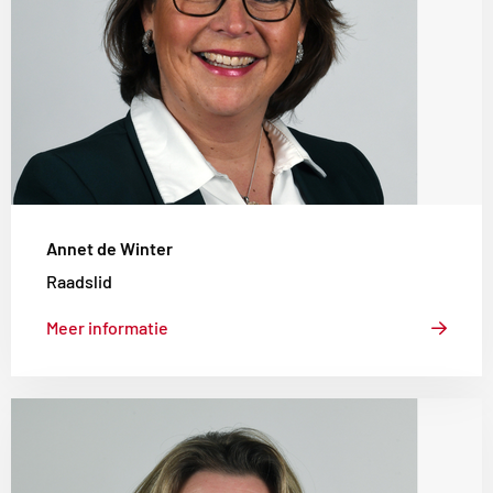
Winter
Annet de Winter
Raadslid
Meer informatie
Lees
meer
over