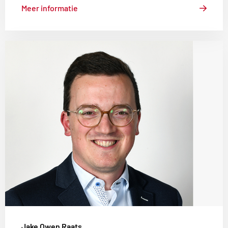
Meer informatie
Lees
meer
over
Jake
Owen
Raats
Jake Owen Raats