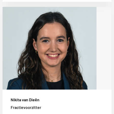
Lees
meer
over
Nikita
van
Dieën
Nikita van Dieën
Fractievoorzitter