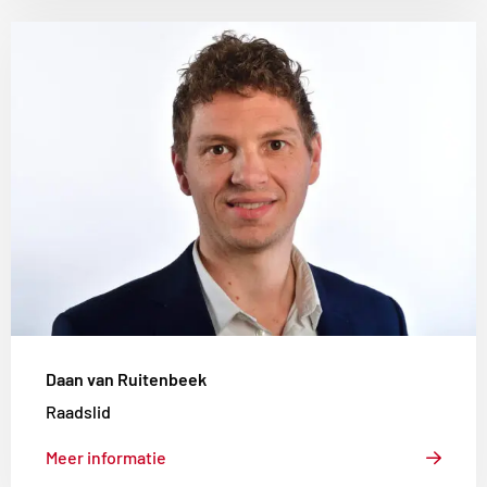
Lees
meer
over
Daan
van
Ruitenbeek
Daan van Ruitenbeek
Raadslid
Meer informatie