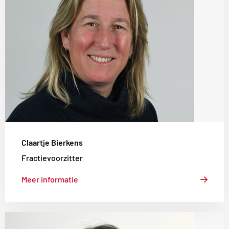
Claartje
Bierkens
Claartje Bierkens
Fractievoorzitter
Meer informatie
Lees