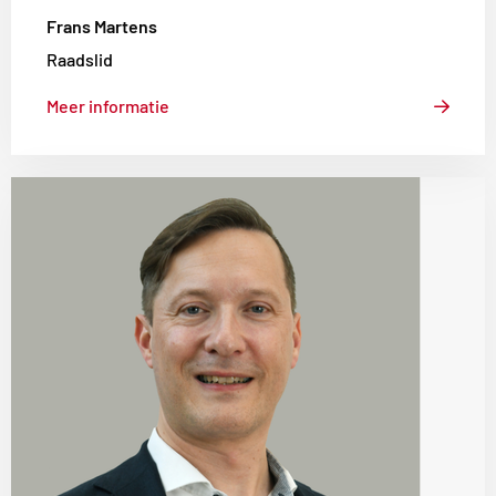
Frans Martens
Raadslid
Meer informatie
Lees
meer
over
Gilbert
van
den
Andel