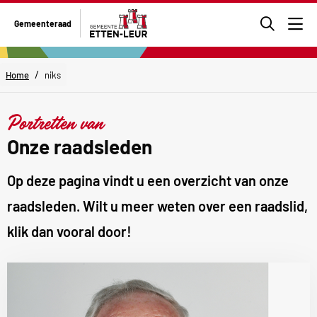
Ga
Gemeenteraad
naar
Men
de
zoekpa
/
Home
niks
Portretten van
Onze raadsleden
Op deze pagina vindt u een overzicht van onze
raadsleden. Wilt u meer weten over een raadslid,
klik dan vooral door!
Lees
meer
over