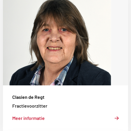
meer
over
Clasien
de
Regt
Clasien de Regt
Fractievoorzitter
Meer informatie