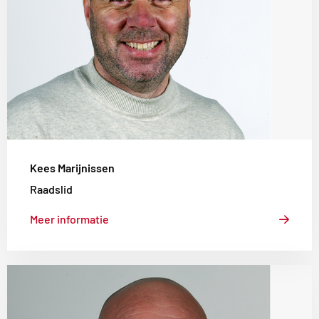
Kees Marijnissen
Raadslid
Meer informatie
Lees
meer
over