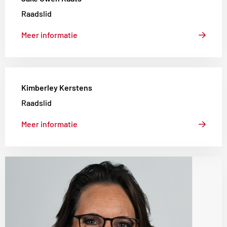
Raadslid
Meer informatie
Lees
Kimberley Kerstens
meer
over
Raadslid
Kimberley
Meer informatie
Kerstens
Lees
meer
over
Annet
de