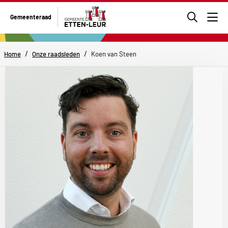
Ga
Gemeenteraad
naar
Men
de
zoekpa
/
/
Home
Onze raadsleden
Koen van Steen