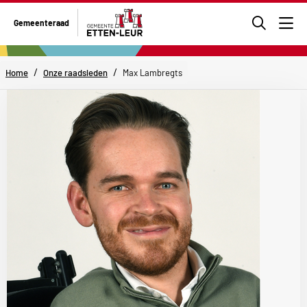
Ga
Gemeenteraad
naar
Men
de
zoekpa
/
/
Home
Onze raadsleden
Max Lambregts