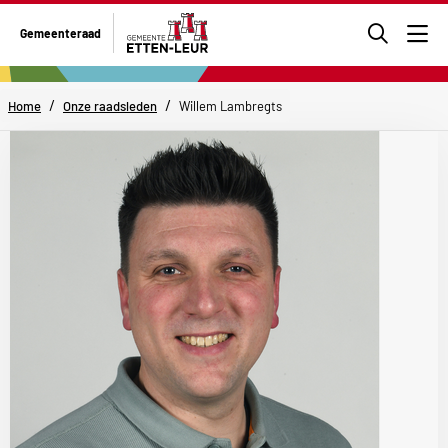
Ga
Gemeenteraad
naar
Men
de
zoekpa
/
/
Home
Onze raadsleden
Willem Lambregts